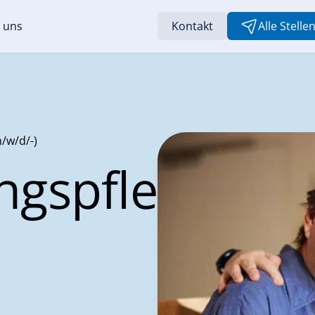
 uns
Kontakt
Alle Stell
/w/d/-)
ngspfleger